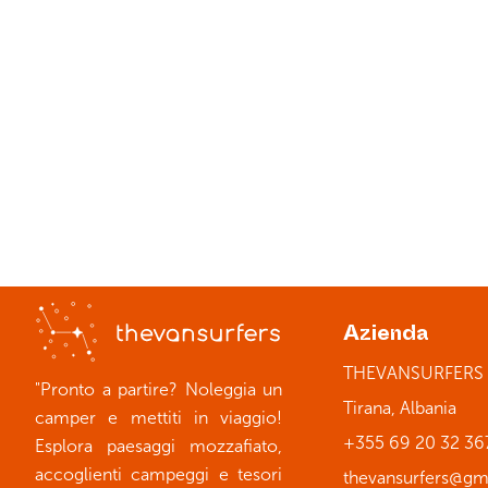
Prenota ora
Chilometri illimitati
Vero campeg
Azienda
THEVANSURFERS
"
Pronto a partire? Noleggia un
Tirana, Albania
camper e mettiti in viaggio!
+355 69 20 32 36
Esplora paesaggi mozzafiato,
accoglienti campeggi e tesori
thevansurfers@gm