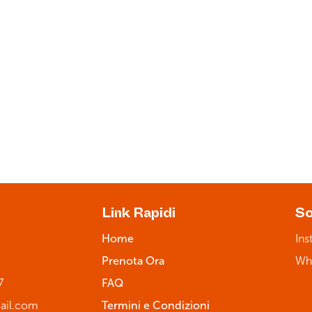
Prenota ora
gio
Ben equipaggiato
Cono
Link Rapidi
So
Home
Ins
Prenota Ora
Wh
7
FAQ
ail.com
Termini e Condizioni