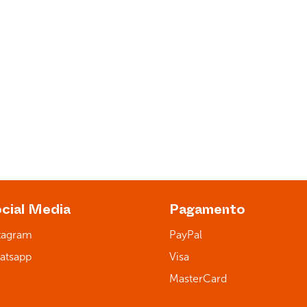
Visualizza camper
scenza locale
Supporto e assistenza
cial Media
Pagamento
tagram
PayPal
atsapp
Visa
MasterCard