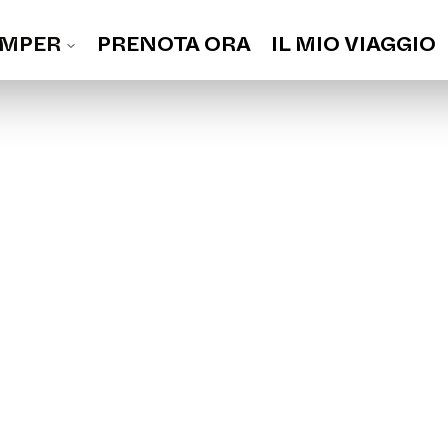
MPER
PRENOTA ORA
IL MIO VIAGGIO
 TUO PROSSIMO VIAG
 compatto da portarti ovunque, ma progettato per fart
casa.
n ha un comodo letto, uno spazio living pratico e un
tamente attrezzata, tutto ciò di cui hai realmente b
Seleziona le date