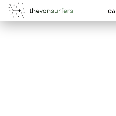
CA
PRENOTA IL
Abbastanza
Ogni va
comple