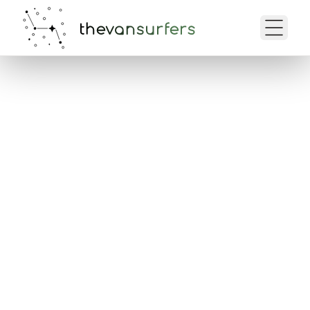
Pasqyra e Udhëtimit
Këtu mund të shikoni të gjitha
detajet e rezervimit tuaj, të
kontrolloni datat dhe të
përgatiteni për udhëtimin.